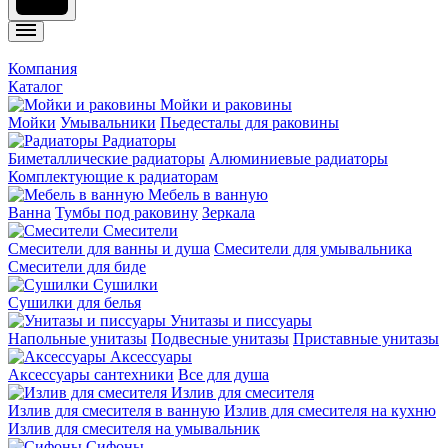
Компания
Каталог
Мойки и раковины
Мойки
Умывальники
Пьедесталы для раковины
Радиаторы
Биметаллические радиаторы
Алюминиевые радиаторы
Комплектующие к радиаторам
Мебель в ванную
Ванна
Тумбы под раковину
Зеркала
Смесители
Смесители для ванны и душа
Смесители для умывальника
Смесители для биде
Сушилки
Сушилки для белья
Унитазы и писсуары
Напольные унитазы
Подвесные унитазы
Приставные унитазы
Аксессуары
Аксессуары сантехники
Все для душа
Излив для смесителя
Излив для смесителя в ванную
Излив для смесителя на кухню
Излив для смесителя на умывальник
Сифоны