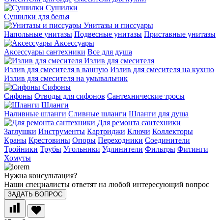
Сушилки
Сушилки для белья
Унитазы и писсуары
Напольные унитазы
Подвесные унитазы
Приставные унитазы
Аксессуары
Аксессуары сантехники
Все для душа
Излив для смесителя
Излив для смесителя в ванную
Излив для смесителя на кухню
Излив для смесителя на умывальник
Сифоны
Сифоны
Отводы для сифонов
Сантехнические тросы
Шланги
Наливные шланги
Сливные шланги
Шланги для душа
Для ремонта сантехники
Заглушки
Инструменты
Картриджи
Ключи
Коллекторы
Краны
Крестовины
Опоры
Переходники
Соединители
Тройники
Трубы
Угольники
Удлинители
Фильтры
Фитинги
Хомуты
Нужна консультация?
Наши специалисты ответят на любой интересующий вопрос
ЗАДАТЬ ВОПРОС