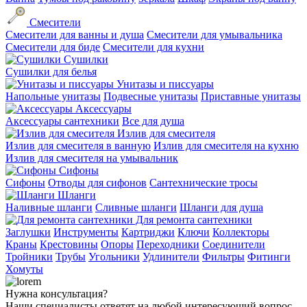
Смесители
Смесители для ванны и душа
Смесители для умывальника
Смесители для биде
Смесители для кухни
Сушилки
Сушилки для белья
Унитазы и писсуары
Напольные унитазы
Подвесные унитазы
Приставные унитазы
Аксессуары
Аксессуары сантехники
Все для душа
Излив для смесителя
Излив для смесителя в ванную
Излив для смесителя на кухню
Излив для смесителя на умывальник
Сифоны
Сифоны
Отводы для сифонов
Сантехнические тросы
Шланги
Наливные шланги
Сливные шланги
Шланги для душа
Для ремонта сантехники
Заглушки
Инструменты
Картриджи
Ключи
Коллекторы
Краны
Крестовины
Опоры
Переходники
Соединители
Тройники
Трубы
Угольники
Удлинители
Фильтры
Фитинги
Хомуты
Нужна консультация?
Наши специалисты ответят на любой интересующий вопрос