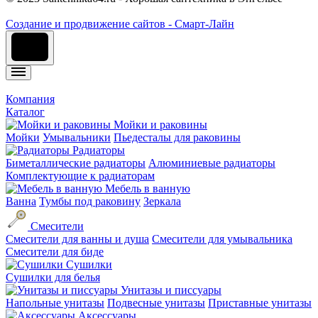
Cоздание и продвижение сайтов - Смарт-Лайн
Компания
Каталог
Мойки и раковины
Мойки
Умывальники
Пьедесталы для раковины
Радиаторы
Биметаллические радиаторы
Алюминиевые радиаторы
Комплектующие к радиаторам
Мебель в ванную
Ванна
Тумбы под раковину
Зеркала
Смесители
Смесители для ванны и душа
Смесители для умывальника
Смесители для биде
Сушилки
Сушилки для белья
Унитазы и писсуары
Напольные унитазы
Подвесные унитазы
Приставные унитазы
Аксессуары