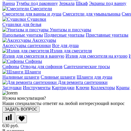
Ванна
Тумбы под раковину
Зеркала
Шкаф
Экраны под ванну
Смесители
Смесители для ванны и душа
Смесители для умывальника
Смес
Сушилки
Сушилки для белья
Унитазы и писсуары
Напольные унитазы
Подвесные унитазы
Приставные унитазы
Аксессуары
Аксессуары сантехники
Все для душа
Излив для смесителя
Излив для смесителя в ванную
Излив для смесителя на кухню
И
Сифоны
Сифоны
Отводы для сифонов
Сантехнические тросы
Шланги
Наливные шланги
Сливные шланги
Шланги для душа
Для ремонта сантехники
Заглушки
Инструменты
Картриджи
Ключи
Коллекторы
Краны
Нужна консультация?
Наши специалисты ответят на любой интересующий вопрос
ЗАДАТЬ ВОПРОС
630 руб.
В наличии