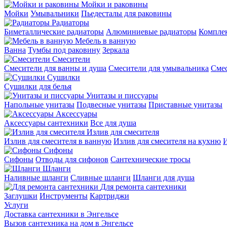
Мойки и раковины
Мойки
Умывальники
Пьедесталы для раковины
Радиаторы
Биметаллические радиаторы
Алюминиевые радиаторы
Компле
Мебель в ванную
Ванна
Тумбы под раковину
Зеркала
Смесители
Смесители для ванны и душа
Смесители для умывальника
Смес
Сушилки
Сушилки для белья
Унитазы и писсуары
Напольные унитазы
Подвесные унитазы
Приставные унитазы
Аксессуары
Аксессуары сантехники
Все для душа
Излив для смесителя
Излив для смесителя в ванную
Излив для смесителя на кухню
И
Сифоны
Сифоны
Отводы для сифонов
Сантехнические тросы
Шланги
Наливные шланги
Сливные шланги
Шланги для душа
Для ремонта сантехники
Заглушки
Инструменты
Картриджи
Услуги
Доставка сантехники в Энгельсе
Вызов сантехника на дом в Энгельсе