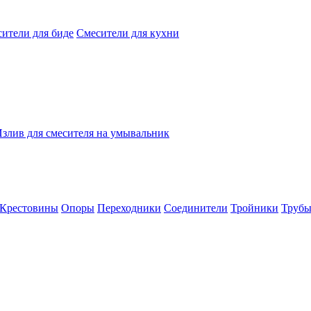
ители для биде
Смесители для кухни
злив для смесителя на умывальник
Крестовины
Опоры
Переходники
Соединители
Тройники
Труб