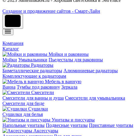
© 2023 Santehnika64.ru - Хорошая сантехника в Энгельсе
Cоздание и продвижение сайтов - Смарт-Лайн
Компания
Каталог
Мойки и раковины
Мойки
Умывальники
Пьедесталы для раковины
Радиаторы
Биметаллические радиаторы
Алюминиевые радиаторы
Комплектующие к радиаторам
Мебель в ванную
Ванна
Тумбы под раковину
Зеркала
Смесители
Смесители для ванны и душа
Смесители для умывальника
Смесители для биде
Сушилки
Сушилки для белья
Унитазы и писсуары
Напольные унитазы
Подвесные унитазы
Приставные унитазы
Аксессуары