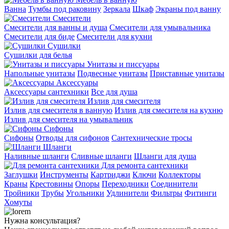
Ванна
Тумбы под раковину
Зеркала
Шкаф
Экраны под ванну
Смесители
Смесители для ванны и душа
Смесители для умывальника
Смесители для биде
Смесители для кухни
Сушилки
Сушилки для белья
Унитазы и писсуары
Напольные унитазы
Подвесные унитазы
Приставные унитазы
Аксессуары
Аксессуары сантехники
Все для душа
Излив для смесителя
Излив для смесителя в ванную
Излив для смесителя на кухню
Излив для смесителя на умывальник
Сифоны
Сифоны
Отводы для сифонов
Сантехнические тросы
Шланги
Наливные шланги
Сливные шланги
Шланги для душа
Для ремонта сантехники
Заглушки
Инструменты
Картриджи
Ключи
Коллекторы
Краны
Крестовины
Опоры
Переходники
Соединители
Тройники
Трубы
Угольники
Удлинители
Фильтры
Фитинги
Хомуты
Нужна консультация?