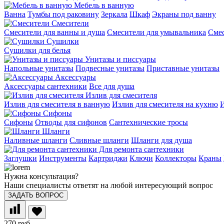
Мебель в ванную
Ванна
Тумбы под раковину
Зеркала
Шкаф
Экраны под ванну
Смесители
Смесители для ванны и душа
Смесители для умывальника
Смес
Сушилки
Сушилки для белья
Унитазы и писсуары
Напольные унитазы
Подвесные унитазы
Приставные унитазы
Аксессуары
Аксессуары сантехники
Все для душа
Излив для смесителя
Излив для смесителя в ванную
Излив для смесителя на кухню
И
Сифоны
Сифоны
Отводы для сифонов
Сантехнические тросы
Шланги
Наливные шланги
Сливные шланги
Шланги для душа
Для ремонта сантехники
Заглушки
Инструменты
Картриджи
Ключи
Коллекторы
Краны
Нужна консультация?
Наши специалисты ответят на любой интересующий вопрос
ЗАДАТЬ ВОПРОС
270 руб.