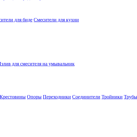
ители для биде
Смесители для кухни
злив для смесителя на умывальник
Крестовины
Опоры
Переходники
Соединители
Тройники
Труб