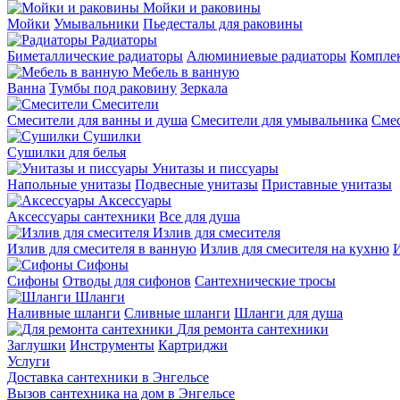
Мойки и раковины
Мойки
Умывальники
Пьедесталы для раковины
Радиаторы
Биметаллические радиаторы
Алюминиевые радиаторы
Компле
Мебель в ванную
Ванна
Тумбы под раковину
Зеркала
Смесители
Смесители для ванны и душа
Смесители для умывальника
Смес
Сушилки
Сушилки для белья
Унитазы и писсуары
Напольные унитазы
Подвесные унитазы
Приставные унитазы
Аксессуары
Аксессуары сантехники
Все для душа
Излив для смесителя
Излив для смесителя в ванную
Излив для смесителя на кухню
И
Сифоны
Сифоны
Отводы для сифонов
Сантехнические тросы
Шланги
Наливные шланги
Сливные шланги
Шланги для душа
Для ремонта сантехники
Заглушки
Инструменты
Картриджи
Услуги
Доставка сантехники в Энгельсе
Вызов сантехника на дом в Энгельсе