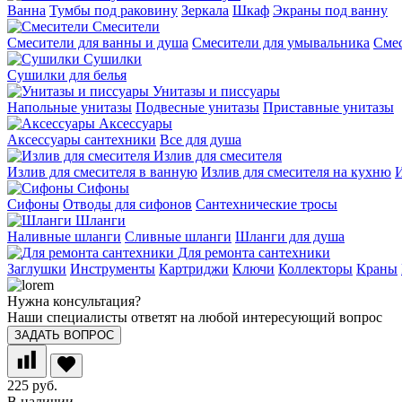
Ванна
Тумбы под раковину
Зеркала
Шкаф
Экраны под ванну
Смесители
Смесители для ванны и душа
Смесители для умывальника
Смес
Сушилки
Сушилки для белья
Унитазы и писсуары
Напольные унитазы
Подвесные унитазы
Приставные унитазы
Аксессуары
Аксессуары сантехники
Все для душа
Излив для смесителя
Излив для смесителя в ванную
Излив для смесителя на кухню
И
Сифоны
Сифоны
Отводы для сифонов
Сантехнические тросы
Шланги
Наливные шланги
Сливные шланги
Шланги для душа
Для ремонта сантехники
Заглушки
Инструменты
Картриджи
Ключи
Коллекторы
Краны
Нужна консультация?
Наши специалисты ответят на любой интересующий вопрос
ЗАДАТЬ ВОПРОС
225 руб.
В наличии