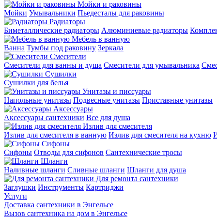
Мойки и раковины
Мойки
Умывальники
Пьедесталы для раковины
Радиаторы
Биметаллические радиаторы
Алюминиевые радиаторы
Компле
Мебель в ванную
Ванна
Тумбы под раковину
Зеркала
Смесители
Смесители для ванны и душа
Смесители для умывальника
Смес
Сушилки
Сушилки для белья
Унитазы и писсуары
Напольные унитазы
Подвесные унитазы
Приставные унитазы
Аксессуары
Аксессуары сантехники
Все для душа
Излив для смесителя
Излив для смесителя в ванную
Излив для смесителя на кухню
И
Сифоны
Сифоны
Отводы для сифонов
Сантехнические тросы
Шланги
Наливные шланги
Сливные шланги
Шланги для душа
Для ремонта сантехники
Заглушки
Инструменты
Картриджи
Услуги
Доставка сантехники в Энгельсе
Вызов сантехника на дом в Энгельсе