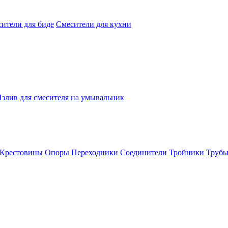
ители для биде
Смесители для кухни
злив для смесителя на умывальник
Крестовины
Опоры
Переходники
Соединители
Тройники
Труб