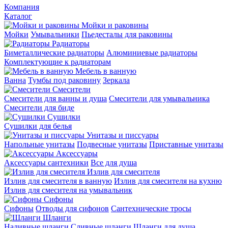
Компания
Каталог
Мойки и раковины
Мойки
Умывальники
Пьедесталы для раковины
Радиаторы
Биметаллические радиаторы
Алюминиевые радиаторы
Комплектующие к радиаторам
Мебель в ванную
Ванна
Тумбы под раковину
Зеркала
Смесители
Смесители для ванны и душа
Смесители для умывальника
Смесители для биде
Сушилки
Сушилки для белья
Унитазы и писсуары
Напольные унитазы
Подвесные унитазы
Приставные унитазы
Аксессуары
Аксессуары сантехники
Все для душа
Излив для смесителя
Излив для смесителя в ванную
Излив для смесителя на кухню
Излив для смесителя на умывальник
Сифоны
Сифоны
Отводы для сифонов
Сантехнические тросы
Шланги
Наливные шланги
Сливные шланги
Шланги для душа