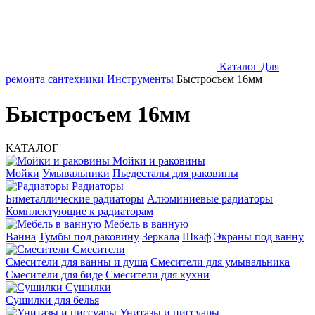
Каталог
Для
ремонта сантехники
Инструменты
Быстросъем 16мм
Быстросъем 16мм
КАТАЛОГ
Мойки и раковины
Мойки
Умывальники
Пьедесталы для раковины
Радиаторы
Биметаллические радиаторы
Алюминиевые радиаторы
Комплектующие к радиаторам
Мебель в ванную
Ванна
Тумбы под раковину
Зеркала
Шкаф
Экраны под ванну
Смесители
Смесители для ванны и душа
Смесители для умывальника
Смесители для биде
Смесители для кухни
Сушилки
Сушилки для белья
Унитазы и писсуары