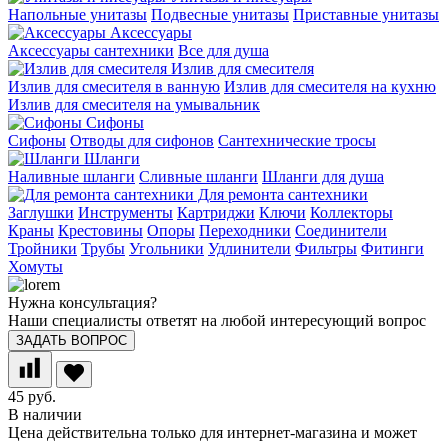
Напольные унитазы
Подвесные унитазы
Приставные унитазы
Аксессуары
Аксессуары сантехники
Все для душа
Излив для смесителя
Излив для смесителя в ванную
Излив для смесителя на кухню
Излив для смесителя на умывальник
Сифоны
Сифоны
Отводы для сифонов
Сантехнические тросы
Шланги
Наливные шланги
Сливные шланги
Шланги для душа
Для ремонта сантехники
Заглушки
Инструменты
Картриджи
Ключи
Коллекторы
Краны
Крестовины
Опоры
Переходники
Соединители
Тройники
Трубы
Угольники
Удлинители
Фильтры
Фитинги
Хомуты
Нужна консультация?
Наши специалисты ответят на любой интересующий вопрос
ЗАДАТЬ ВОПРОС
45 руб.
В наличии
Цена действительна только для интернет-магазина и может