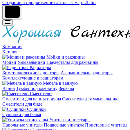
Cоздание и продвижение сайтов - Смарт-Лайн
Компания
Каталог
Мойки и раковины
Мойки
Умывальники
Пьедесталы для раковины
Радиаторы
Биметаллические радиаторы
Алюминиевые радиаторы
Комплектующие к радиаторам
Мебель в ванную
Ванна
Тумбы под раковину
Зеркала
Смесители
Смесители для ванны и душа
Смесители для умывальника
Смесители для биде
Сушилки
Сушилки для белья
Унитазы и писсуары
Напольные унитазы
Подвесные унитазы
Приставные унитазы