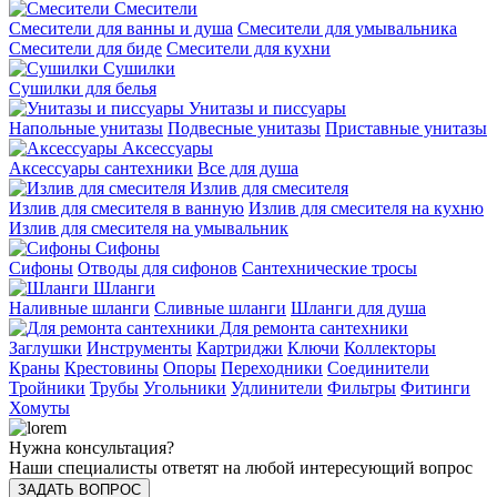
Смесители
Смесители для ванны и душа
Смесители для умывальника
Смесители для биде
Смесители для кухни
Сушилки
Сушилки для белья
Унитазы и писсуары
Напольные унитазы
Подвесные унитазы
Приставные унитазы
Аксессуары
Аксессуары сантехники
Все для душа
Излив для смесителя
Излив для смесителя в ванную
Излив для смесителя на кухню
Излив для смесителя на умывальник
Сифоны
Сифоны
Отводы для сифонов
Сантехнические тросы
Шланги
Наливные шланги
Сливные шланги
Шланги для душа
Для ремонта сантехники
Заглушки
Инструменты
Картриджи
Ключи
Коллекторы
Краны
Крестовины
Опоры
Переходники
Соединители
Тройники
Трубы
Угольники
Удлинители
Фильтры
Фитинги
Хомуты
Нужна консультация?
Наши специалисты ответят на любой интересующий вопрос
ЗАДАТЬ ВОПРОС