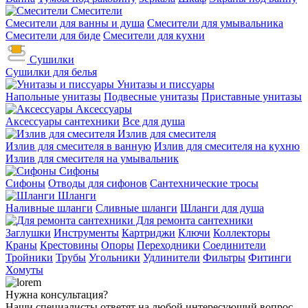
Смесители
Смесители для ванны и душа
Смесители для умывальника
Смесители для биде
Смесители для кухни
Сушилки
Сушилки для белья
Унитазы и писсуары
Напольные унитазы
Подвесные унитазы
Приставные унитазы
Аксессуары
Аксессуары сантехники
Все для душа
Излив для смесителя
Излив для смесителя в ванную
Излив для смесителя на кухню
Излив для смесителя на умывальник
Сифоны
Сифоны
Отводы для сифонов
Сантехнические тросы
Шланги
Наливные шланги
Сливные шланги
Шланги для душа
Для ремонта сантехники
Заглушки
Инструменты
Картриджи
Ключи
Коллекторы
Краны
Крестовины
Опоры
Переходники
Соединители
Тройники
Трубы
Угольники
Удлинители
Фильтры
Фитинги
Хомуты
Нужна консультация?
Наши специалисты ответят на любой интересующий вопрос