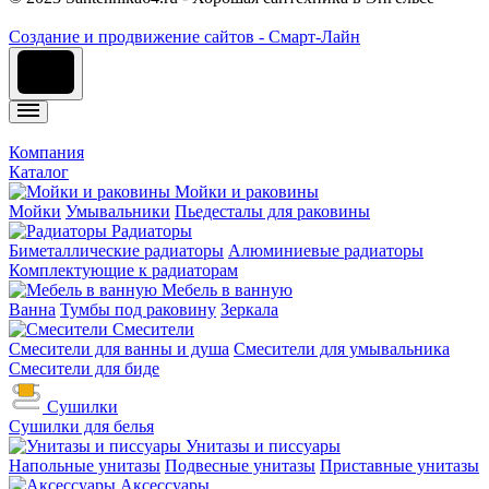
Cоздание и продвижение сайтов - Смарт-Лайн
Компания
Каталог
Мойки и раковины
Мойки
Умывальники
Пьедесталы для раковины
Радиаторы
Биметаллические радиаторы
Алюминиевые радиаторы
Комплектующие к радиаторам
Мебель в ванную
Ванна
Тумбы под раковину
Зеркала
Смесители
Смесители для ванны и душа
Смесители для умывальника
Смесители для биде
Сушилки
Сушилки для белья
Унитазы и писсуары
Напольные унитазы
Подвесные унитазы
Приставные унитазы
Аксессуары