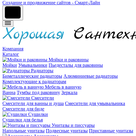
Cоздание и продвижение сайтов - Смарт-Лайн
Компания
Каталог
Мойки и раковины
Мойки
Умывальники
Пьедесталы для раковины
Радиаторы
Биметаллические радиаторы
Алюминиевые радиаторы
Комплектующие к радиаторам
Мебель в ванную
Ванна
Тумбы под раковину
Зеркала
Смесители
Смесители для ванны и душа
Смесители для умывальника
Смесители для биде
Сушилки
Сушилки для белья
Унитазы и писсуары
Напольные унитазы
Подвесные унитазы
Приставные унитазы