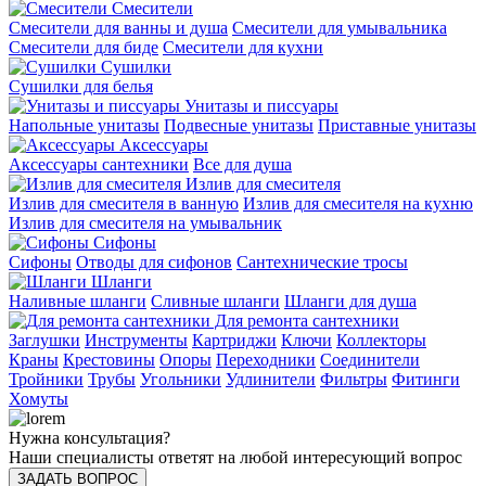
Смесители
Смесители для ванны и душа
Смесители для умывальника
Смесители для биде
Смесители для кухни
Сушилки
Сушилки для белья
Унитазы и писсуары
Напольные унитазы
Подвесные унитазы
Приставные унитазы
Аксессуары
Аксессуары сантехники
Все для душа
Излив для смесителя
Излив для смесителя в ванную
Излив для смесителя на кухню
Излив для смесителя на умывальник
Сифоны
Сифоны
Отводы для сифонов
Сантехнические тросы
Шланги
Наливные шланги
Сливные шланги
Шланги для душа
Для ремонта сантехники
Заглушки
Инструменты
Картриджи
Ключи
Коллекторы
Краны
Крестовины
Опоры
Переходники
Соединители
Тройники
Трубы
Угольники
Удлинители
Фильтры
Фитинги
Хомуты
Нужна консультация?
Наши специалисты ответят на любой интересующий вопрос
ЗАДАТЬ ВОПРОС