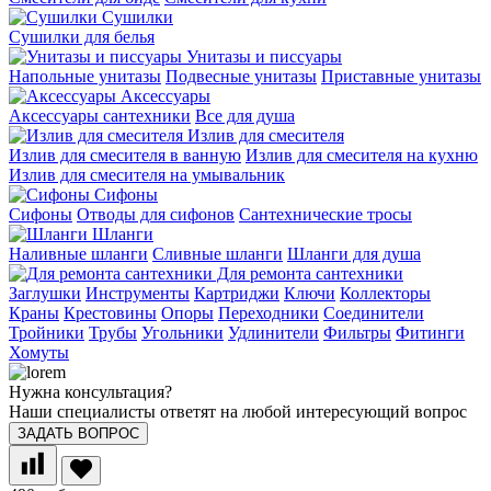
Сушилки
Сушилки для белья
Унитазы и писсуары
Напольные унитазы
Подвесные унитазы
Приставные унитазы
Аксессуары
Аксессуары сантехники
Все для душа
Излив для смесителя
Излив для смесителя в ванную
Излив для смесителя на кухню
Излив для смесителя на умывальник
Сифоны
Сифоны
Отводы для сифонов
Сантехнические тросы
Шланги
Наливные шланги
Сливные шланги
Шланги для душа
Для ремонта сантехники
Заглушки
Инструменты
Картриджи
Ключи
Коллекторы
Краны
Крестовины
Опоры
Переходники
Соединители
Тройники
Трубы
Угольники
Удлинители
Фильтры
Фитинги
Хомуты
Нужна консультация?
Наши специалисты ответят на любой интересующий вопрос
ЗАДАТЬ ВОПРОС