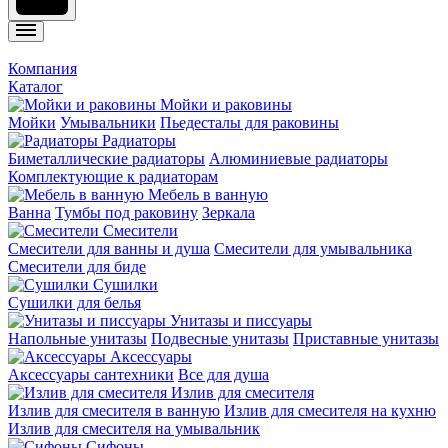
Компания
Каталог
Мойки и раковины
Мойки
Умывальники
Пьедесталы для раковины
Радиаторы
Биметаллические радиаторы
Алюминиевые радиаторы
Комплектующие к радиаторам
Мебель в ванную
Ванна
Тумбы под раковину
Зеркала
Смесители
Смесители для ванны и душа
Смесители для умывальника
Смесители для биде
Сушилки
Сушилки для белья
Унитазы и писсуары
Напольные унитазы
Подвесные унитазы
Приставные унитазы
Аксессуары
Аксессуары сантехники
Все для душа
Излив для смесителя
Излив для смесителя в ванную
Излив для смесителя на кухню
Излив для смесителя на умывальник
Сифоны