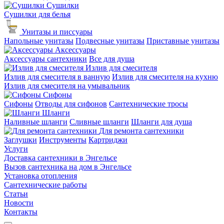
Сушилки
Сушилки для белья
Унитазы и писсуары
Напольные унитазы
Подвесные унитазы
Приставные унитазы
Аксессуары
Аксессуары сантехники
Все для душа
Излив для смесителя
Излив для смесителя в ванную
Излив для смесителя на кухню
Излив для смесителя на умывальник
Сифоны
Сифоны
Отводы для сифонов
Сантехнические тросы
Шланги
Наливные шланги
Сливные шланги
Шланги для душа
Для ремонта сантехники
Заглушки
Инструменты
Картриджи
Услуги
Доставка сантехники в Энгельсе
Вызов сантехника на дом в Энгельсе
Установка отопления
Сантехнические работы
Статьи
Новости
Контакты