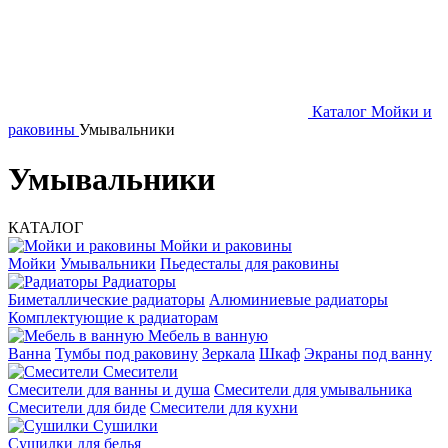
Каталог
Мойки и
раковины
Умывальники
Умывальники
КАТАЛОГ
Мойки и раковины
Мойки
Умывальники
Пьедесталы для раковины
Радиаторы
Биметаллические радиаторы
Алюминиевые радиаторы
Комплектующие к радиаторам
Мебель в ванную
Ванна
Тумбы под раковину
Зеркала
Шкаф
Экраны под ванну
Смесители
Смесители для ванны и душа
Смесители для умывальника
Смесители для биде
Смесители для кухни
Сушилки
Сушилки для белья