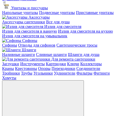
Унитазы и писсуары
Напольные унитазы
Подвесные унитазы
Приставные унитазы
Аксессуары
Аксессуары сантехники
Все для душа
Излив для смесителя
Излив для смесителя в ванную
Излив для смесителя на кухню
Излив для смесителя на умывальник
Сифоны
Сифоны
Отводы для сифонов
Сантехнические тросы
Шланги
Наливные шланги
Сливные шланги
Шланги для душа
Для ремонта сантехники
Заглушки
Инструменты
Картриджи
Ключи
Коллекторы
Краны
Крестовины
Опоры
Переходники
Соединители
Тройники
Трубы
Угольники
Удлинители
Фильтры
Фитинги
Хомуты