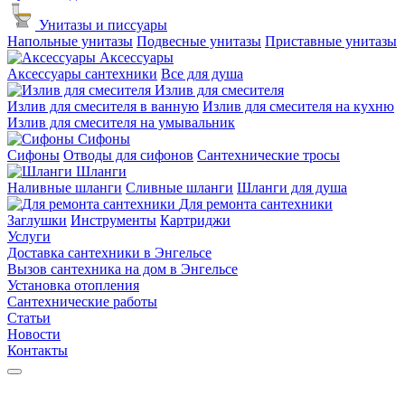
Унитазы и писсуары
Напольные унитазы
Подвесные унитазы
Приставные унитазы
Аксессуары
Аксессуары сантехники
Все для душа
Излив для смесителя
Излив для смесителя в ванную
Излив для смесителя на кухню
Излив для смесителя на умывальник
Сифоны
Сифоны
Отводы для сифонов
Сантехнические тросы
Шланги
Наливные шланги
Сливные шланги
Шланги для душа
Для ремонта сантехники
Заглушки
Инструменты
Картриджи
Услуги
Доставка сантехники в Энгельсе
Вызов сантехника на дом в Энгельсе
Установка отопления
Сантехнические работы
Статьи
Новости
Контакты