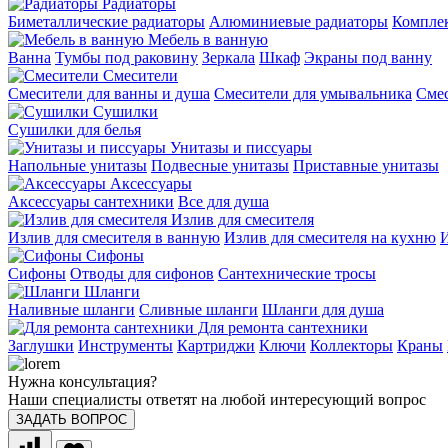
Радиаторы
Биметаллические радиаторы
Алюминиевые радиаторы
Компле
Мебель в ванную
Ванна
Тумбы под раковину
Зеркала
Шкаф
Экраны под ванну
Смесители
Смесители для ванны и душа
Смесители для умывальника
Смес
Сушилки
Сушилки для белья
Унитазы и писсуары
Напольные унитазы
Подвесные унитазы
Приставные унитазы
Аксессуары
Аксессуары сантехники
Все для душа
Излив для смесителя
Излив для смесителя в ванную
Излив для смесителя на кухню
И
Сифоны
Сифоны
Отводы для сифонов
Сантехнические тросы
Шланги
Наливные шланги
Сливные шланги
Шланги для душа
Для ремонта сантехники
Заглушки
Инструменты
Картриджи
Ключи
Коллекторы
Краны
Нужна консультация?
Наши специалисты ответят на любой интересующий вопрос
ЗАДАТЬ ВОПРОС