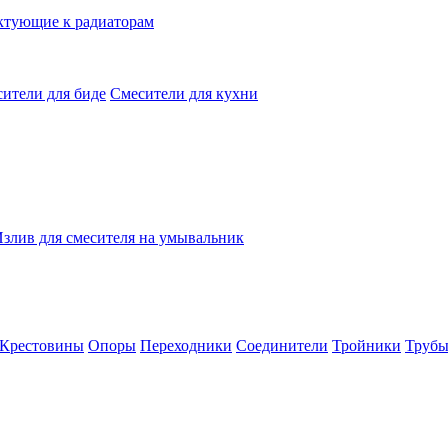
ктующие к радиаторам
ители для биде
Смесители для кухни
злив для смесителя на умывальник
Крестовины
Опоры
Переходники
Соединители
Тройники
Труб