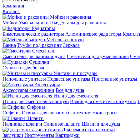
Компания
Каталог
Мойки и раковины
Мойки
Умывальники
Пьедесталы для раковины
Радиаторы
Биметаллические радиаторы
Алюминиевые радиаторы
Компле
Мебель в ванную
Ванна
Тумбы под раковину
Зеркала
Смесители
Смесители для ванны и душа
Смесители для умывальника
Смес
Сушилки
Сушилки для белья
Унитазы и писсуары
Напольные унитазы
Подвесные унитазы
Приставные унитазы
Аксессуары
Аксессуары сантехники
Все для душа
Излив для смесителя
Излив для смесителя в ванную
Излив для смесителя на кухню
И
Сифоны
Сифоны
Отводы для сифонов
Сантехнические тросы
Шланги
Наливные шланги
Сливные шланги
Шланги для душа
Для ремонта сантехники
Заглушки
Инструменты
Картриджи