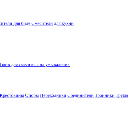
ители для биде
Смесители для кухни
злив для смесителя на умывальник
Крестовины
Опоры
Переходники
Соединители
Тройники
Труб