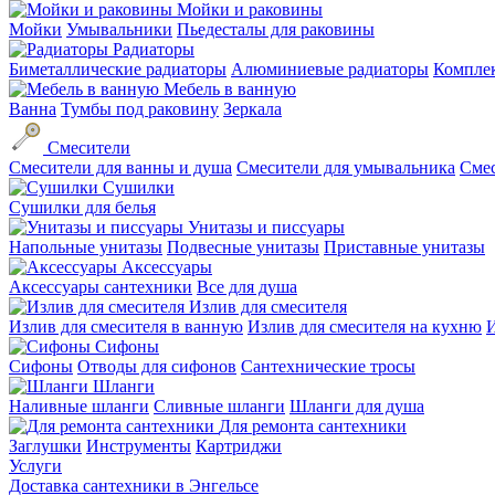
Мойки и раковины
Мойки
Умывальники
Пьедесталы для раковины
Радиаторы
Биметаллические радиаторы
Алюминиевые радиаторы
Компле
Мебель в ванную
Ванна
Тумбы под раковину
Зеркала
Смесители
Смесители для ванны и душа
Смесители для умывальника
Смес
Сушилки
Сушилки для белья
Унитазы и писсуары
Напольные унитазы
Подвесные унитазы
Приставные унитазы
Аксессуары
Аксессуары сантехники
Все для душа
Излив для смесителя
Излив для смесителя в ванную
Излив для смесителя на кухню
И
Сифоны
Сифоны
Отводы для сифонов
Сантехнические тросы
Шланги
Наливные шланги
Сливные шланги
Шланги для душа
Для ремонта сантехники
Заглушки
Инструменты
Картриджи
Услуги
Доставка сантехники в Энгельсе