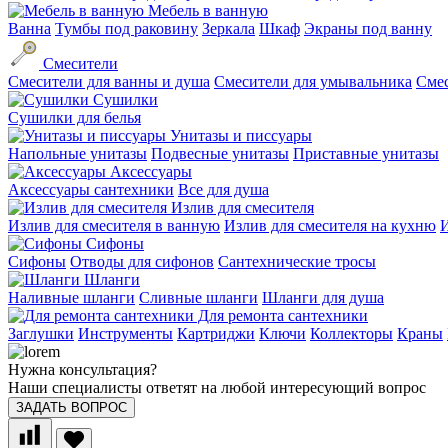
Мебель в ванную
Ванна
Тумбы под раковину
Зеркала
Шкаф
Экраны под ванну
Смесители
Смесители для ванны и душа
Смесители для умывальника
Смес
Сушилки
Сушилки для белья
Унитазы и писсуары
Напольные унитазы
Подвесные унитазы
Приставные унитазы
Аксессуары
Аксессуары сантехники
Все для душа
Излив для смесителя
Излив для смесителя в ванную
Излив для смесителя на кухню
И
Сифоны
Сифоны
Отводы для сифонов
Сантехнические тросы
Шланги
Наливные шланги
Сливные шланги
Шланги для душа
Для ремонта сантехники
Заглушки
Инструменты
Картриджи
Ключи
Коллекторы
Краны
Нужна консультация?
Наши специалисты ответят на любой интересующий вопрос
ЗАДАТЬ ВОПРОС