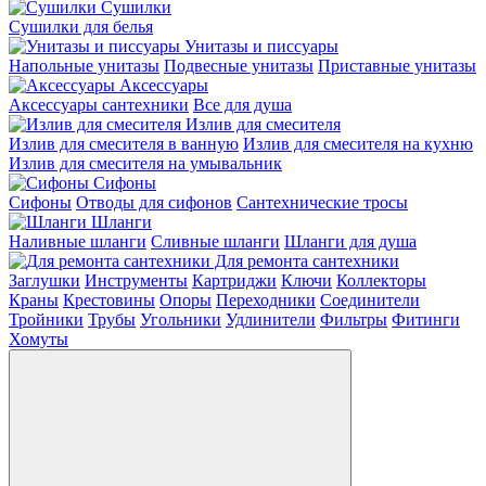
Сушилки
Сушилки для белья
Унитазы и писсуары
Напольные унитазы
Подвесные унитазы
Приставные унитазы
Аксессуары
Аксессуары сантехники
Все для душа
Излив для смесителя
Излив для смесителя в ванную
Излив для смесителя на кухню
Излив для смесителя на умывальник
Сифоны
Сифоны
Отводы для сифонов
Сантехнические тросы
Шланги
Наливные шланги
Сливные шланги
Шланги для душа
Для ремонта сантехники
Заглушки
Инструменты
Картриджи
Ключи
Коллекторы
Краны
Крестовины
Опоры
Переходники
Соединители
Тройники
Трубы
Угольники
Удлинители
Фильтры
Фитинги
Хомуты