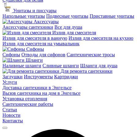
Унитазы и писсуары
Напольные унитазы
Подвесные унитазы
Приставные унитазы
Аксессуары
Аксессуары сантехники
Все для душа
Излив для смесителя
Излив для смесителя в ванную
Излив для смесителя на кухню
Излив для смесителя на умывальник
Сифоны
Сифоны
Отводы для сифонов
Сантехнические тросы
Шланги
Наливные шланги
Сливные шланги
Шланги для душа
Для ремонта сантехники
Заглушки
Инструменты
Картриджи
Услуги
Доставка сантехники в Энгельсе
Вызов сантехника на дом в Энгельсе
Установка отопления
Сантехнические работы
Статьи
Новости
Контакты