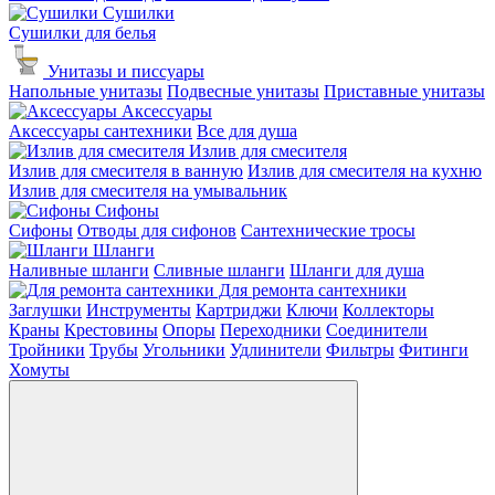
Сушилки
Сушилки для белья
Унитазы и писсуары
Напольные унитазы
Подвесные унитазы
Приставные унитазы
Аксессуары
Аксессуары сантехники
Все для душа
Излив для смесителя
Излив для смесителя в ванную
Излив для смесителя на кухню
Излив для смесителя на умывальник
Сифоны
Сифоны
Отводы для сифонов
Сантехнические тросы
Шланги
Наливные шланги
Сливные шланги
Шланги для душа
Для ремонта сантехники
Заглушки
Инструменты
Картриджи
Ключи
Коллекторы
Краны
Крестовины
Опоры
Переходники
Соединители
Тройники
Трубы
Угольники
Удлинители
Фильтры
Фитинги
Хомуты