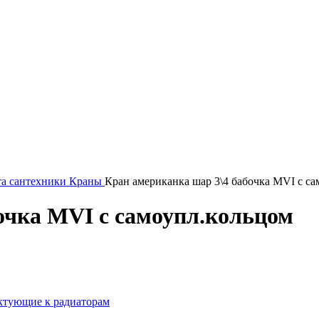
та сантехники
Краны
Кран американка шар 3\4 бабочка MVI с с
очка MVI с самоупл.кольцом
ктующие к радиаторам