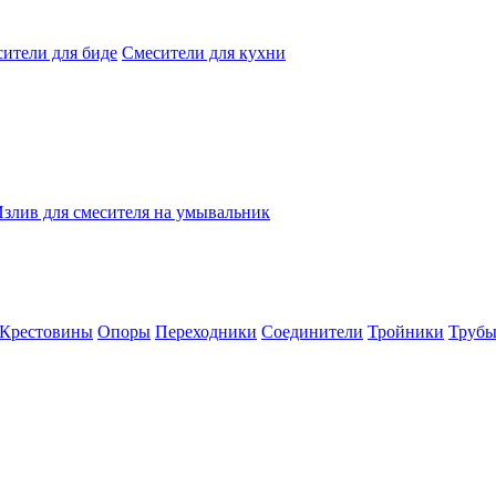
ители для биде
Смесители для кухни
злив для смесителя на умывальник
Крестовины
Опоры
Переходники
Соединители
Тройники
Труб