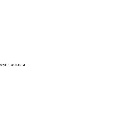
амоупл.кольцом