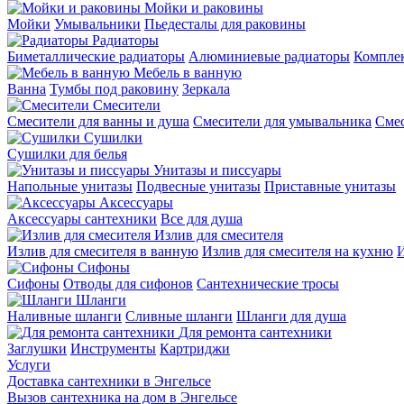
Мойки и раковины
Мойки
Умывальники
Пьедесталы для раковины
Радиаторы
Биметаллические радиаторы
Алюминиевые радиаторы
Компле
Мебель в ванную
Ванна
Тумбы под раковину
Зеркала
Смесители
Смесители для ванны и душа
Смесители для умывальника
Смес
Сушилки
Сушилки для белья
Унитазы и писсуары
Напольные унитазы
Подвесные унитазы
Приставные унитазы
Аксессуары
Аксессуары сантехники
Все для душа
Излив для смесителя
Излив для смесителя в ванную
Излив для смесителя на кухню
И
Сифоны
Сифоны
Отводы для сифонов
Сантехнические тросы
Шланги
Наливные шланги
Сливные шланги
Шланги для душа
Для ремонта сантехники
Заглушки
Инструменты
Картриджи
Услуги
Доставка сантехники в Энгельсе
Вызов сантехника на дом в Энгельсе