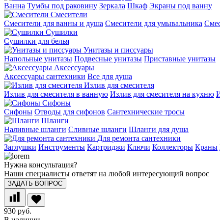
Ванна
Тумбы под раковину
Зеркала
Шкаф
Экраны под ванну
Смесители
Смесители для ванны и душа
Смесители для умывальника
Смес
Сушилки
Сушилки для белья
Унитазы и писсуары
Напольные унитазы
Подвесные унитазы
Приставные унитазы
Аксессуары
Аксессуары сантехники
Все для душа
Излив для смесителя
Излив для смесителя в ванную
Излив для смесителя на кухню
И
Сифоны
Сифоны
Отводы для сифонов
Сантехнические тросы
Шланги
Наливные шланги
Сливные шланги
Шланги для душа
Для ремонта сантехники
Заглушки
Инструменты
Картриджи
Ключи
Коллекторы
Краны
Нужна консультация?
Наши специалисты ответят на любой интересующий вопрос
ЗАДАТЬ ВОПРОС
930 руб.
В наличии