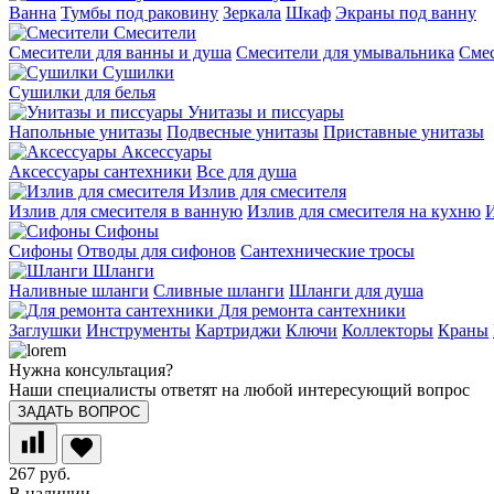
Ванна
Тумбы под раковину
Зеркала
Шкаф
Экраны под ванну
Смесители
Смесители для ванны и душа
Смесители для умывальника
Смес
Сушилки
Сушилки для белья
Унитазы и писсуары
Напольные унитазы
Подвесные унитазы
Приставные унитазы
Аксессуары
Аксессуары сантехники
Все для душа
Излив для смесителя
Излив для смесителя в ванную
Излив для смесителя на кухню
И
Сифоны
Сифоны
Отводы для сифонов
Сантехнические тросы
Шланги
Наливные шланги
Сливные шланги
Шланги для душа
Для ремонта сантехники
Заглушки
Инструменты
Картриджи
Ключи
Коллекторы
Краны
Нужна консультация?
Наши специалисты ответят на любой интересующий вопрос
ЗАДАТЬ ВОПРОС
267 руб.
В наличии