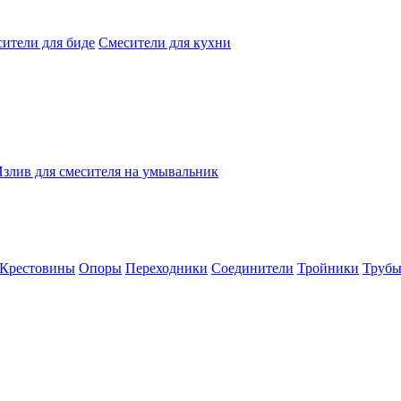
ители для биде
Смесители для кухни
злив для смесителя на умывальник
Крестовины
Опоры
Переходники
Соединители
Тройники
Труб