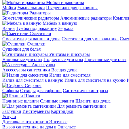
Мойки и раковины
Мойки
Умывальники
Пьедесталы для раковины
Радиаторы
Биметаллические радиаторы
Алюминиевые радиаторы
Компле
Мебель в ванную
Ванна
Тумбы под раковину
Зеркала
Смесители
Смесители для ванны и душа
Смесители для умывальника
Смес
Сушилки
Сушилки для белья
Унитазы и писсуары
Напольные унитазы
Подвесные унитазы
Приставные унитазы
Аксессуары
Аксессуары сантехники
Все для душа
Излив для смесителя
Излив для смесителя в ванную
Излив для смесителя на кухню
И
Сифоны
Сифоны
Отводы для сифонов
Сантехнические тросы
Шланги
Наливные шланги
Сливные шланги
Шланги для душа
Для ремонта сантехники
Заглушки
Инструменты
Картриджи
Услуги
Доставка сантехники в Энгельсе
Вызов сантехника на дом в Энгельсе