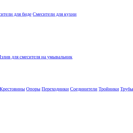
ители для биде
Смесители для кухни
злив для смесителя на умывальник
Крестовины
Опоры
Переходники
Соединители
Тройники
Труб