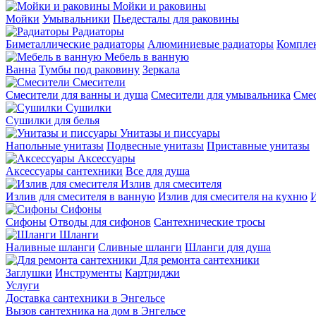
Мойки и раковины
Мойки
Умывальники
Пьедесталы для раковины
Радиаторы
Биметаллические радиаторы
Алюминиевые радиаторы
Компле
Мебель в ванную
Ванна
Тумбы под раковину
Зеркала
Смесители
Смесители для ванны и душа
Смесители для умывальника
Смес
Сушилки
Сушилки для белья
Унитазы и писсуары
Напольные унитазы
Подвесные унитазы
Приставные унитазы
Аксессуары
Аксессуары сантехники
Все для душа
Излив для смесителя
Излив для смесителя в ванную
Излив для смесителя на кухню
И
Сифоны
Сифоны
Отводы для сифонов
Сантехнические тросы
Шланги
Наливные шланги
Сливные шланги
Шланги для душа
Для ремонта сантехники
Заглушки
Инструменты
Картриджи
Услуги
Доставка сантехники в Энгельсе
Вызов сантехника на дом в Энгельсе