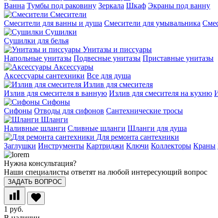
Ванна
Тумбы под раковину
Зеркала
Шкаф
Экраны под ванну
Смесители
Смесители для ванны и душа
Смесители для умывальника
Смес
Сушилки
Сушилки для белья
Унитазы и писсуары
Напольные унитазы
Подвесные унитазы
Приставные унитазы
Аксессуары
Аксессуары сантехники
Все для душа
Излив для смесителя
Излив для смесителя в ванную
Излив для смесителя на кухню
И
Сифоны
Сифоны
Отводы для сифонов
Сантехнические тросы
Шланги
Наливные шланги
Сливные шланги
Шланги для душа
Для ремонта сантехники
Заглушки
Инструменты
Картриджи
Ключи
Коллекторы
Краны
Нужна консультация?
Наши специалисты ответят на любой интересующий вопрос
ЗАДАТЬ ВОПРОС
1 руб.
В наличии