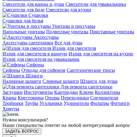
Смесители для ванны и душа
Смесители для умывальника
Смесители для биде
Смесители для кухни
Сушилки
Сушилки для белья
Унитазы и писсуары
Напольные унитазы
Подвесные унитазы
Приставные унитазы
Аксессуары
Аксессуары сантехники
Все для душа
Излив для смесителя
Излив для смесителя в ванную
Излив для смесителя на кухню
Излив для смесителя на умывальник
Сифоны
Сифоны
Отводы для сифонов
Сантехнические тросы
Шланги
Наливные шланги
Сливные шланги
Шланги для душа
Для ремонта сантехники
Заглушки
Инструменты
Картриджи
Ключи
Коллекторы
Краны
Крестовины
Опоры
Переходники
Соединители
Тройники
Трубы
Угольники
Удлинители
Фильтры
Фитинги
Хомуты
Нужна консультация?
Наши специалисты ответят на любой интересующий вопрос
ЗАДАТЬ ВОПРОС