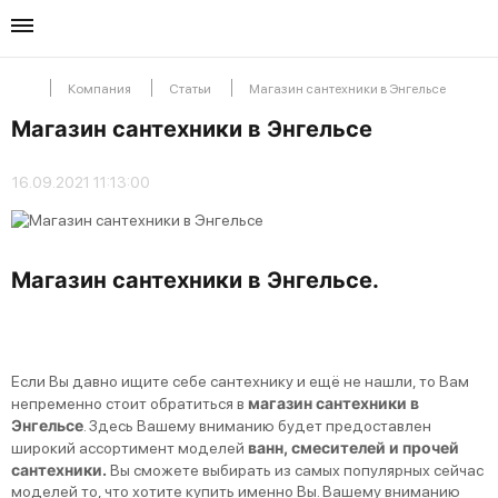
Каталог
Услуги
Компания
Статьи
Магазин сантехники в Энгельсе
Перейти в разд
Перейти в разд
Магазин сантехники в Энгельсе
Мойки и ракови
Доставка санте
16.09.2021 11:13:00
Радиаторы
Вызов сантехник
Магазин сантехники в Энгельсе.
Мебель в ванну
Установка отоп
Смесители
Сантехнические
Если Вы давно ищите себе сантехнику и ещё не нашли, то Вам
магазин сантехники в
непременно стоит обратиться в
Энгельсе
. Здесь Вашему вниманию будет предоставлен
Сушилки
ванн, смесителей и прочей
широкий ассортимент моделей
сантехники.
Вы сможете выбирать из самых популярных сейчас
моделей то, что хотите купить именно Вы. Вашему вниманию
Унитазы и писс