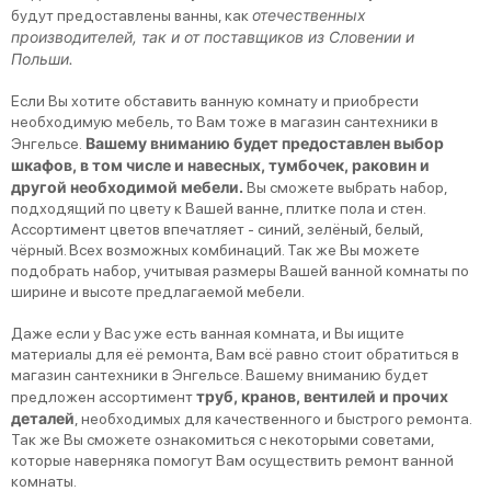
отечественных
будут предоставлены ванны, как
производителей, так и от поставщиков из Словении и
Польши.
Аксессуары
Если Вы хотите обставить ванную комнату и приобрести
необходимую мебель, то Вам тоже в магазин сантехники в
Излив для смес
Вашему вниманию будет предоставлен выбор
Энгельсе.
шкафов, в том числе и навесных, тумбочек, раковин и
другой необходимой мебели.
Вы сможете выбрать набор,
Сифоны
подходящий по цвету к Вашей ванне, плитке пола и стен.
Ассортимент цветов впечатляет - синий, зелёный, белый,
чёрный. Всех возможных комбинаций. Так же Вы можете
Шланги
подобрать набор, учитывая размеры Вашей ванной комнаты по
ширине и высоте предлагаемой мебели.
Для ремонта са
Даже если у Вас уже есть ванная комната, и Вы ищите
материалы для её ремонта, Вам всё равно стоит обратиться в
магазин сантехники в Энгельсе. Вашему вниманию будет
труб, кранов, вентилей и прочих
предложен ассортимент
деталей
, необходимых для качественного и быстрого ремонта.
Так же Вы сможете ознакомиться с некоторыми советами,
которые наверняка помогут Вам осуществить ремонт ванной
комнаты.